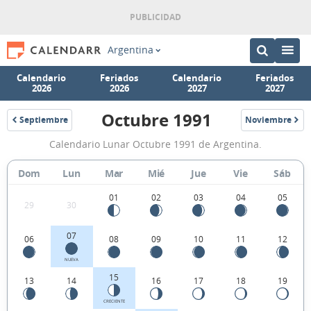
Argentina
Calendario
Feriados
Calendario
Feriados
2026
2026
2027
2027
Octubre 1991
Septiembre
Noviembre
1991
1991
Calendario
Calendario Lunar Octubre 1991 de Argentina.
Lunar
Octubre
Dom
Lun
Mar
Mié
Jue
Vie
Sáb
1991
01
02
03
04
05
29
30
de
Argentina.
07
06
08
09
10
11
12
NUEVA
15
13
14
16
17
18
19
CRECIENTE