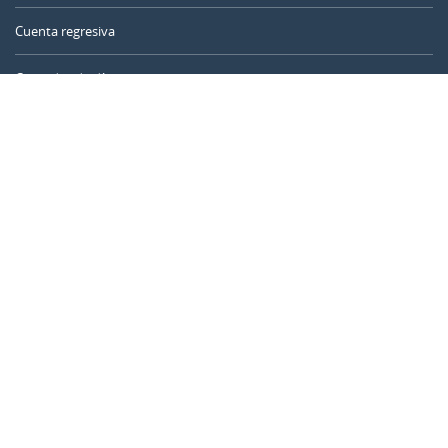
Cuenta regresiva
Contador de días
Calculadora de tiempo
Día del año
Calculadora de edad
Temporizador online
CALENDARR.COM
Sobre nosotros
Privacidad