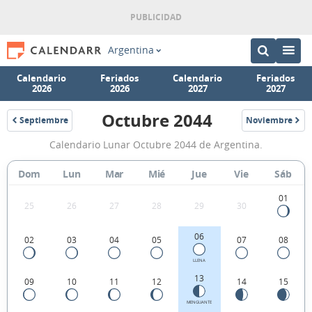
Argentina
Calendario
Feriados
Calendario
Feriados
2026
2026
2027
2027
Octubre 2044
Septiembre
Noviembre
2044
2044
Calendario
Calendario Lunar Octubre 2044 de Argentina.
Lunar
Octubre
Dom
Lun
Mar
Mié
Jue
Vie
Sáb
2044
01
25
26
27
28
29
30
de
Argentina.
06
02
03
04
05
07
08
LLENA
13
09
10
11
12
14
15
MENGUANTE