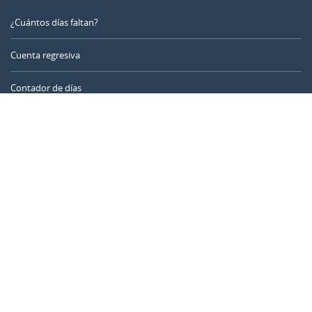
¿Cuántos días faltan?
Cuenta regresiva
Contador de días
Calculadora de tiempo
Día del año
Calculadora de edad
Temporizador online
CALENDARR.COM
Sobre nosotros