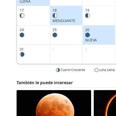
LLENA
17
18
19
MENGUANTE
24
25
26
NUEVA
31
1
2
Cuarto Creciente
Luna Llena
También le puede interesar