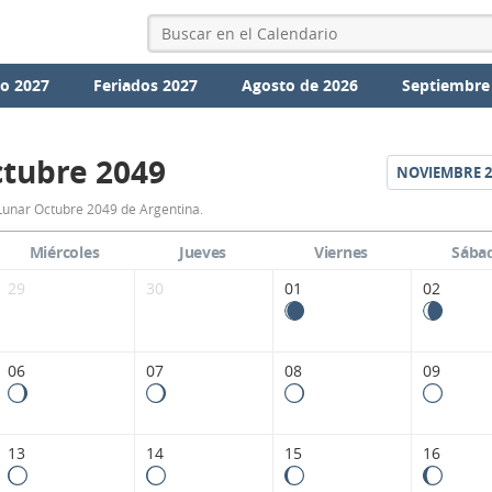
io 2027
Feriados 2027
Agosto de 2026
Septiembre
tubre 2049
NOVIEMBRE
2
Calendario
Lunar Octubre 2049 de Argentina.
Lunar
Miércoles
Jueves
Viernes
Sába
Octubre
29
30
01
02
2049
de
06
07
08
09
Argentina.
13
14
15
16