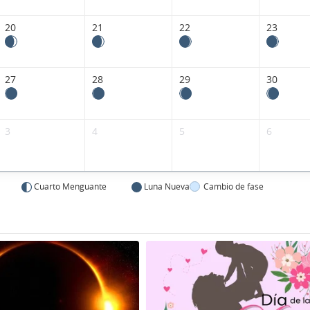
20
21
22
23
27
28
29
30
3
4
5
6
Cuarto Menguante
Luna Nueva
Cambio de fase