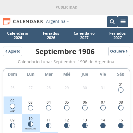
Argentina
Calendario
Feriados
Calendario
Feriados
2026
2026
2027
2027
Septiembre 1906
Agosto
Octubre
1906
1906
Calendario
Calendario Lunar Septiembre 1906 de Argentina.
Lunar
Septiembre
Dom
Lun
Mar
Mié
Jue
Vie
Sáb
1906
01
26
27
28
29
30
31
de
Argentina.
02
03
04
05
06
07
08
LLENA
10
09
11
12
13
14
15
MENGUANTE