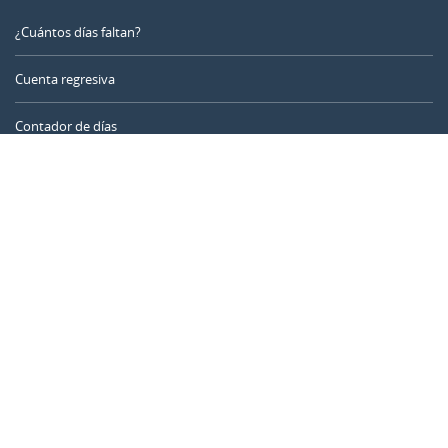
¿Cuántos días faltan?
Cuenta regresiva
Contador de días
Calculadora de tiempo
Día del año
Calculadora de edad
Temporizador online
CALENDARR.COM
Sobre nosotros