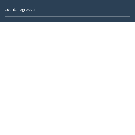
Cuenta regresiva
Contador de días
Calculadora de tiempo
Día del año
Calculadora de edad
Temporizador online
CALENDARR.COM
Sobre nosotros
Privacidad