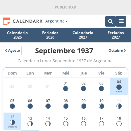
Argentina
Calendario
Feriados
Calendario
Feriados
2026
2026
2027
2027
Septiembre 1937
Agosto
Octubre
1937
1937
Calendario
Calendario Lunar Septiembre 1937 de Argentina.
Lunar
Septiembre
Dom
Lun
Mar
Mié
Jue
Vie
Sáb
1937
04
01
02
03
29
30
31
de
NUEVA
Argentina.
05
06
07
08
09
10
11
12
13
14
15
16
17
18
CRECIENTE