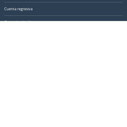
Cuenta regresiva
Contador de días
Calculadora de tiempo
Día del año
Calculadora de edad
Temporizador online
CALENDARR.COM
Sobre nosotros
Privacidad