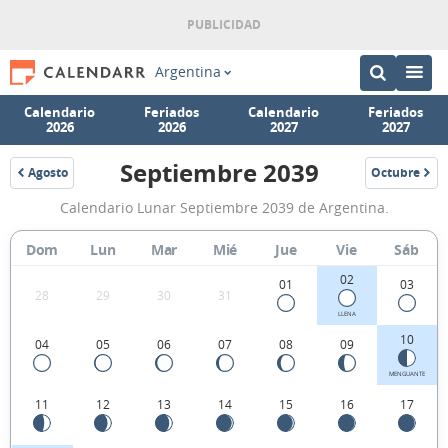
Argentina
Calendario
Feriados
Calendario
Feriados
2026
2026
2027
2027
Septiembre 2039
Agosto
Octubre
2039
2039
Calendario
Calendario Lunar Septiembre 2039 de Argentina.
Lunar
Septiembre
Dom
Lun
Mar
Mié
Jue
Vie
Sáb
2039
02
01
03
28
29
30
31
de
LLENA
Argentina.
10
04
05
06
07
08
09
MENGUANTE
11
12
13
14
15
16
17