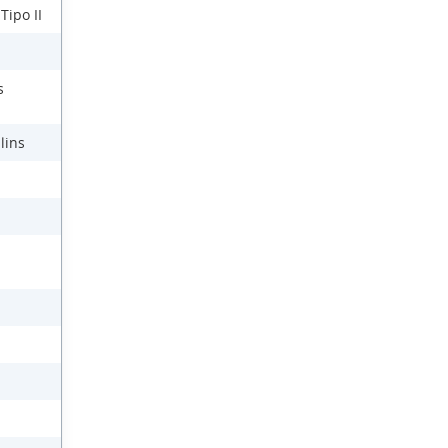
Tipo II
s
lins