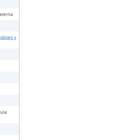
aterna
iálogo y
tula