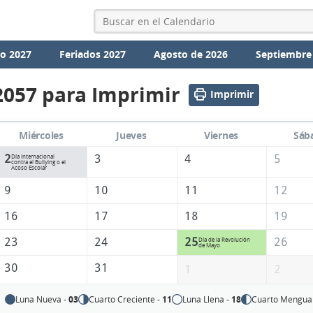
io 2027
Feriados 2027
Agosto de 2026
Septiembre
2057 para Imprimir
Imprimir
Miércoles
Jueves
Viernes
Sáb
2
3
4
5
Día Internacional
contra el Bullying o el
Acoso Escolar
9
10
11
12
16
17
18
19
23
24
25
26
Día de la Revolución
de Mayo
30
31
1
2
Luna Nueva -
03
Cuarto Creciente -
11
Luna Llena -
18
Cuarto Mengua