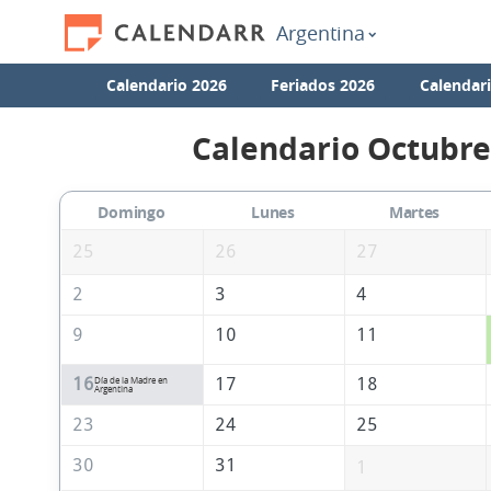
Argentina
Calendario 2026
Feriados 2026
Calendar
Calendario Octubre
Domingo
Lunes
Martes
25
26
27
2
3
4
9
10
11
16
17
18
Día de la Madre en
Argentina
23
24
25
30
31
1