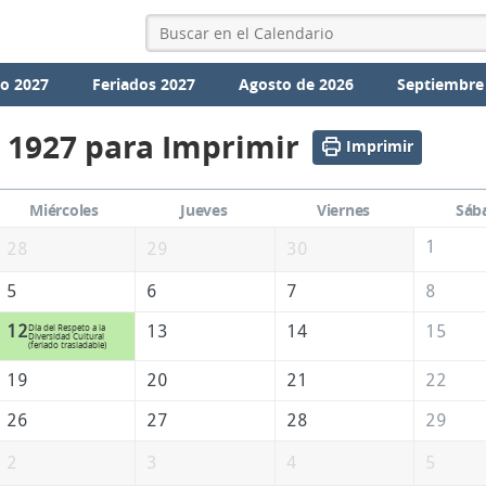
io 2027
Feriados 2027
Agosto de 2026
Septiembre
 1927 para Imprimir
Imprimir
Miércoles
Jueves
Viernes
Sáb
1
28
29
30
5
6
7
8
12
13
14
15
Día del Respeto a la
Diversidad Cultural
(feriado trasladable)
19
20
21
22
26
27
28
29
2
3
4
5