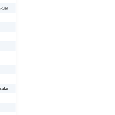
exual
cular