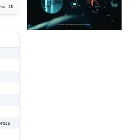
eva -
25
breza