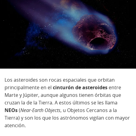
Los asteroides son rocas espaciales que orbitan
principalmente en el
cinturón de asteroides
entre
Marte y Júpiter, aunque algunos tienen órbitas que
cruzan la de la Tierra. A estos últimos se les llama
NEOs
(
Near-Earth Objects
, u Objetos Cercanos a la
Tierra) y son los que los astrónomos vigilan con mayor
atención.