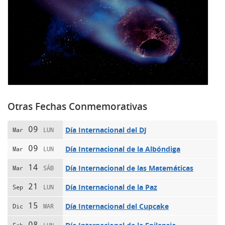
Otras Fechas Conmemorativas
09
Día Internacional del DJ
Mar
LUN
09
Día Internacional de la Albóndiga
Mar
LUN
14
Día Internacional de las Matemáticas
Mar
SÁB
21
Día Internacional de la Paz
Sep
LUN
15
Día Internacional del Cupcake
Dic
MAR
08