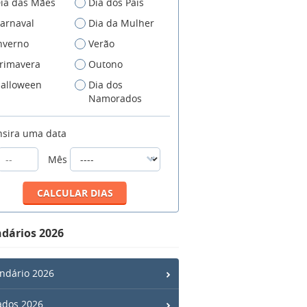
ia das Mães
Dia dos Pais
arnaval
Dia da Mulher
nverno
Verão
rimavera
Outono
alloween
Dia dos
Namorados
nsira uma data
Mês
dários 2026
ndário 2026
ados 2026