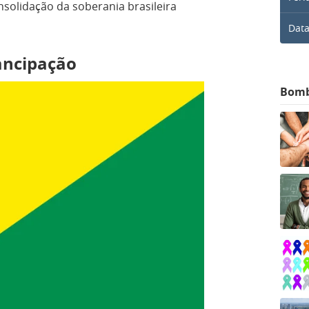
onsolidação da soberania brasileira
Data
ancipação
Bom