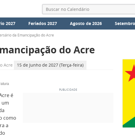
io 2027
Feriados 2027
Agosto de 2026
Setembro
ersário da Emancipação do Acre
Emancipação do Acre
o Acre
15 de Junho de 2027 (Terça-feira)
ratura
Acre é
a um
da
ção como
ra a
 do