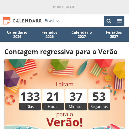
Brasil
Calendário
Feriados
Calendário
Feriados
2026
2026
2027
2027
Contagem regressiva para o Verão
Faltam
133
21
37
53
Dias
Horas
Minutos
Segundos
para o
Verão!