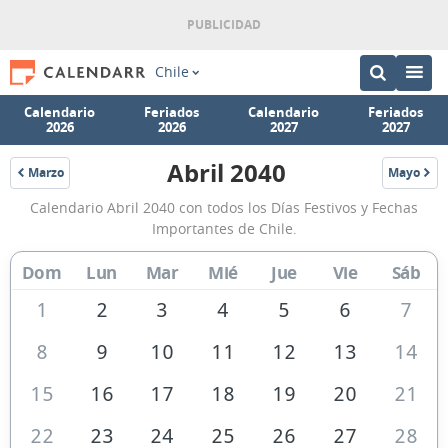
Chile
Calendario
Feriados
Calendario
Feriados
2026
2026
2027
2027
Abril 2040
Marzo
Mayo
2040
2040
Calendario
Calendario Abril 2040 con todos los Días Festivos y Fechas
Abril
Importantes de Chile.
2040
Dom
Lun
Mar
Mié
Jue
Vie
Sáb
de
Chile
1
2
3
4
5
6
7
8
9
10
11
12
13
14
15
16
17
18
19
20
21
22
23
24
25
26
27
28