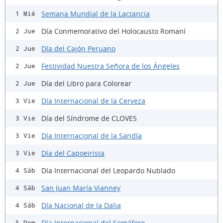
Semana Mundial de la Lactancia
1 Mié
Día Conmemorativo del Holocausto Romaní
2 Jue
Día del Cajón Peruano
2 Jue
Festividad Nuestra Señora de los Ángeles
2 Jue
Día del Libro para Colorear
2 Jue
Día Internacional de la Cerveza
3 Vie
Día del Síndrome de CLOVES
3 Vie
Día Internacional de la Sandía
3 Vie
Día del Capoeirista
3 Vie
Día Internacional del Leopardo Nublado
4 Sáb
San Juan María Vianney
4 Sáb
Día Nacional de la Dalia
4 Sáb
Día Internacional del Semáforo
5 Dom