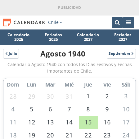
Chile
Calendario
Feriados
Calendario
Feriados
2026
2026
2027
2027
Agosto 1940
Julio
Septiembre
1940
1940
Calendario
Calendario Agosto 1940 con todos los Días Festivos y Fechas
Agosto
Importantes de Chile.
1940
Dom
Lun
Mar
Mié
Jue
Vie
Sáb
de
Chile
1
2
3
28
29
30
31
4
5
6
7
8
9
10
11
12
13
14
15
16
17
18
19
20
21
22
23
24