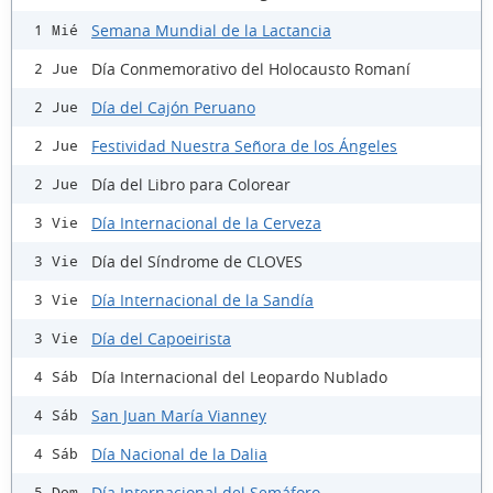
Semana Mundial de la Lactancia
1 Mié
Día Conmemorativo del Holocausto Romaní
2 Jue
Día del Cajón Peruano
2 Jue
Festividad Nuestra Señora de los Ángeles
2 Jue
Día del Libro para Colorear
2 Jue
Día Internacional de la Cerveza
3 Vie
Día del Síndrome de CLOVES
3 Vie
Día Internacional de la Sandía
3 Vie
Día del Capoeirista
3 Vie
Día Internacional del Leopardo Nublado
4 Sáb
San Juan María Vianney
4 Sáb
Día Nacional de la Dalia
4 Sáb
Día Internacional del Semáforo
5 Dom