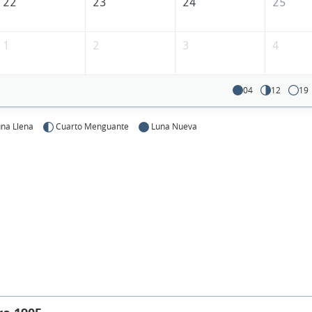
22
23
24
25
1
2
3
4
04
12
19
na Llena
Cuarto Menguante
Luna Nueva