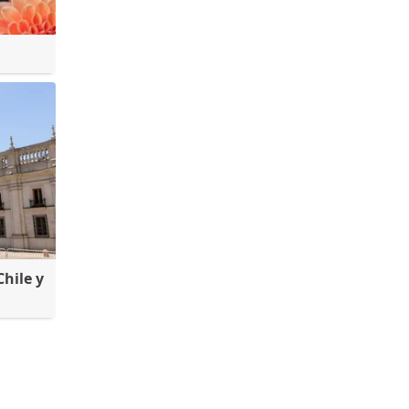
hile y