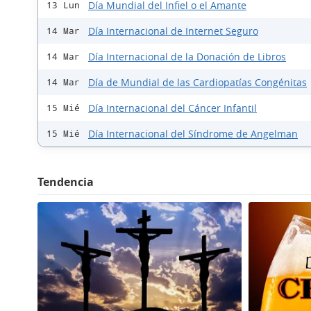
Día Mundial del Infiel o el Amante
13 Lun
Día Internacional de Internet Seguro
14 Mar
Día Internacional de la Donación de Libros
14 Mar
Día de Mundial de las Cardiopatías Congénitas
14 Mar
Día Internacional del Cáncer Infantil
15 Mié
Día Internacional del Síndrome de Angelman
15 Mié
Tendencia