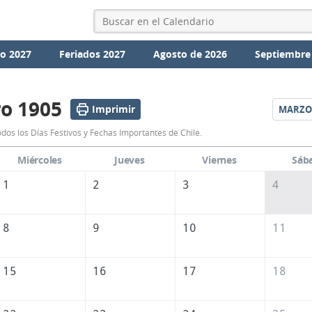
io 2027
Feriados 2027
Agosto de 2026
Septiembre
o 1905
Imprimir
MARZO
Calendario
dos los Días Festivos y Fechas Importantes de Chile.
Febrero
Miércoles
Jueves
Viernes
Sáb
1905
1
2
3
4
de
Chile
8
9
10
11
15
16
17
18