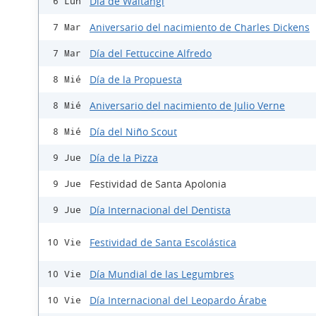
Día de Waitangi
6 Lun
Aniversario del nacimiento de Charles Dickens
7 Mar
Día del Fettuccine Alfredo
7 Mar
Día de la Propuesta
8 Mié
Aniversario del nacimiento de Julio Verne
8 Mié
Día del Niño Scout
8 Mié
Día de la Pizza
9 Jue
Festividad de Santa Apolonia
9 Jue
Día Internacional del Dentista
9 Jue
Festividad de Santa Escolástica
10 Vie
Día Mundial de las Legumbres
10 Vie
Día Internacional del Leopardo Árabe
10 Vie