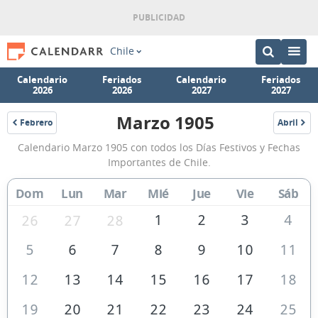
Chile
Calendario
Feriados
Calendario
Feriados
2026
2026
2027
2027
Marzo 1905
Febrero
Abril
1905
1905
Calendario
Calendario Marzo 1905 con todos los Días Festivos y Fechas
Marzo
Importantes de Chile.
1905
Dom
Lun
Mar
Mié
Jue
Vie
Sáb
de
Chile
1
2
3
4
26
27
28
5
6
7
8
9
10
11
12
13
14
15
16
17
18
19
20
21
22
23
24
25