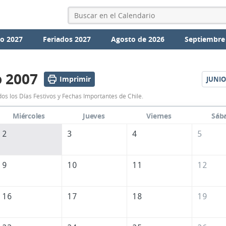
io 2027
Feriados 2027
Agosto de 2026
Septiembre
 2007
Imprimir
JUNIO
Calendario
s los Días Festivos y Fechas Importantes de Chile.
Mayo
Miércoles
Jueves
Viernes
Sáb
2007
2
3
4
5
de
Chile
9
10
11
12
16
17
18
19