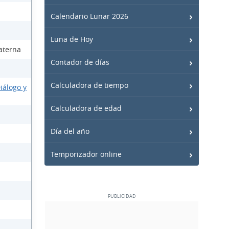
Calendario Lunar 2026
Luna de Hoy
aterna
Contador de días
Calculadora de tiempo
iálogo y
Calculadora de edad
Día del año
Temporizador online