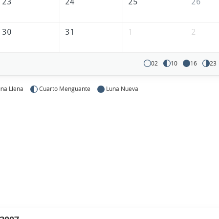
23
24
25
26
30
31
1
2
02
10
16
23
na Llena
Cuarto Menguante
Luna Nueva