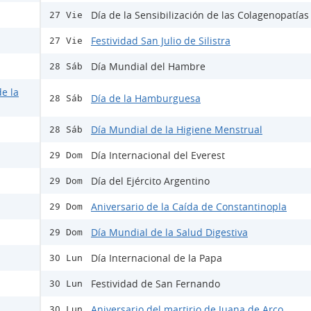
Día de la Sensibilización de las Colagenopatías 
27 Vie
Festividad San Julio de Silistra
27 Vie
Día Mundial del Hambre
28 Sáb
e la
Día de la Hamburguesa
28 Sáb
Día Mundial de la Higiene Menstrual
28 Sáb
Día Internacional del Everest
29 Dom
Día del Ejército Argentino
29 Dom
Aniversario de la Caída de Constantinopla
29 Dom
Día Mundial de la Salud Digestiva
29 Dom
Día Internacional de la Papa
30 Lun
Festividad de San Fernando
30 Lun
Aniversario del martirio de Juana de Arco
30 Lun