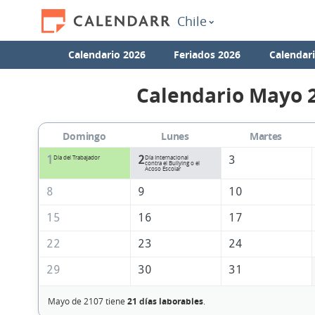
Chile
Calendario 2026
Feriados 2026
Calendar
Calendario Mayo 
Domingo
Lunes
Martes
1
2
3
Día del Trabajador
Día Internacional
contra el Bullying o el
Acoso Escolar
8
9
10
15
16
17
22
23
24
29
30
31
Mayo de 2107 tiene
21 días laborables
.