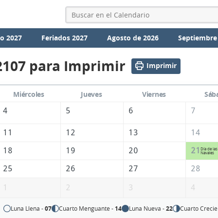
io 2027
Feriados 2027
Agosto de 2026
Septiembre
2107 para Imprimir
Imprimir
Miércoles
Jueves
Viernes
Sáb
4
5
6
7
11
12
13
14
18
19
20
21
Día de las
Navales
25
26
27
28
1
2
3
4
Luna Llena -
07
Cuarto Menguante -
14
Luna Nueva -
22
Cuarto Crecie