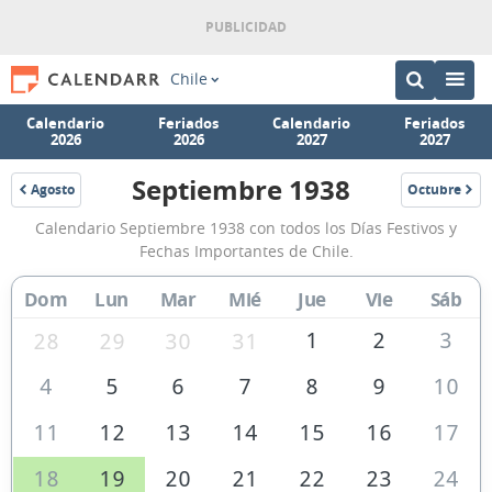
Chile
Calendario
Feriados
Calendario
Feriados
2026
2026
2027
2027
Septiembre 1938
Agosto
Octubre
1938
1938
Calendario
Calendario Septiembre 1938 con todos los Días Festivos y
Septiembre
Fechas Importantes de Chile.
1938
Dom
Lun
Mar
Mié
Jue
Vie
Sáb
de
Chile
1
2
3
28
29
30
31
4
5
6
7
8
9
10
11
12
13
14
15
16
17
18
19
20
21
22
23
24