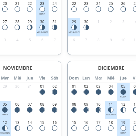
20
21
22
23
24
22
23
24
25
26
2
LLENA
27
28
29
30
31
29
30
1
2
3
MENGUANTE
MENGUANTE
3
4
5
6
7
6
7
8
9
10
1
NOVIEMBRE
DICIEMBRE
Mar
Mié
Jue
Vie
Sáb
Dom
Lun
Mar
Mié
Jue
V
29
30
31
01
02
01
02
03
04
05
0
NUEVA
05
06
07
08
09
08
09
10
11
12
1
NUEVA
CRECIENTE
12
13
14
15
16
15
16
17
18
19
2
CRECIENTE
LLENA