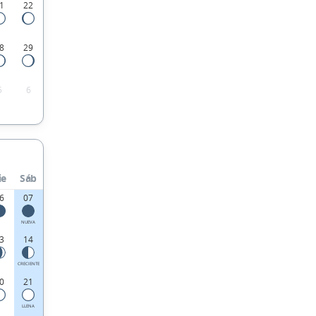
1
22
8
29
5
6
ie
Sáb
6
07
NUEVA
3
14
CRECIENTE
0
21
LLENA