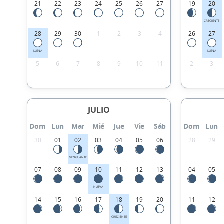
21
22
23
24
25
26
27
19
20
CRECIENTE
28
29
30
1
2
3
4
26
27
LLENA
LLENA
5
6
7
8
9
10
11
2
3
JULIO
Dom
Lun
Mar
Mié
Jue
Vie
Sáb
Dom
Lun
30
01
02
03
04
05
06
28
29
MENGUANTE
07
08
09
10
11
12
13
04
05
NUEVA
14
15
16
17
18
19
20
11
12
CRECIENTE