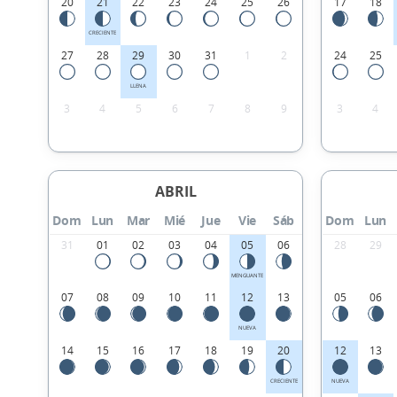
20
21
22
23
24
25
26
17
18
CRECIENTE
27
28
29
30
31
1
2
24
25
LLENA
3
4
5
6
7
8
9
3
4
ABRIL
Dom
Lun
Mar
Mié
Jue
Vie
Sáb
Dom
Lun
31
01
02
03
04
05
06
28
29
MENGUANTE
07
08
09
10
11
12
13
05
06
NUEVA
14
15
16
17
18
19
20
12
13
CRECIENTE
NUEVA