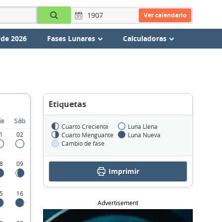
Ver calendario
 de 2026
Fases Lunares
Calculadoras
Etiquetas
ie
Sáb
Cuarto Creciente
Luna Llena
1
02
Cuarto Menguante
Luna Nueva
Cambio de fase
8
09
Imprimir
5
16
Advertisement