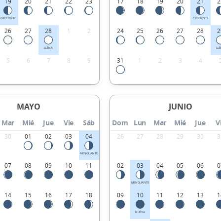
19
20
21
22
23
17
18
19
20
21
2
CRECIENTE
CRECIENTE
26
27
28
1
2
24
25
26
27
28
2
LLENA
LL
5
6
7
8
9
31
1
2
3
4
MAYO
JUNIO
Mar
Mié
Jue
Vie
Sáb
Dom
Lun
Mar
Mié
Jue
V
30
01
02
03
04
26
27
28
29
30
3
MENGUANTE
07
08
09
10
11
02
03
04
05
06
0
MENGUANTE
14
15
16
17
18
09
10
11
12
13
1
NUEVA