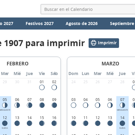
o 2027
Festivos 2027
Agosto de 2026
Septiembre
e 1907 para imprimir
Imprimir
FEBRERO
MARZO
Mar
Mié
Jue
Vie
Sáb
Dom
Lun
Mar
Mié
Jue
V
29
30
31
01
02
24
25
26
27
28
0
05
06
07
08
09
03
04
05
06
07
0
MENGUANTE
MENGUANTE
12
13
14
15
16
10
11
12
13
14
1
NUEVA
NUEVA