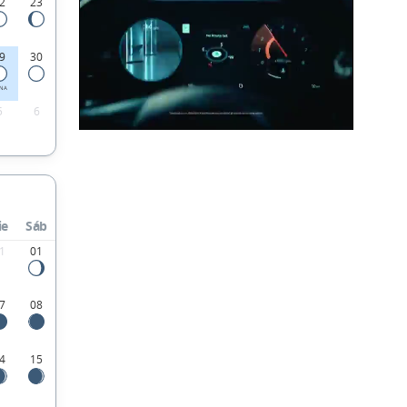
2
23
9
30
ENA
5
6
ie
Sáb
1
01
7
08
4
15