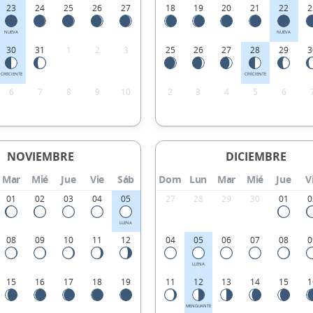
23
24
25
26
27
18
19
20
21
22
2
NUEVA
NUEVA
30
31
1
2
3
25
26
27
28
29
3
CRECIENTE
CRECIENTE
6
7
8
9
10
2
3
4
5
6
NOVIEMBRE
DICIEMBRE
Mar
Mié
Jue
Vie
Sáb
Dom
Lun
Mar
Mié
Jue
V
01
02
03
04
05
27
28
29
30
01
0
LLENA
08
09
10
11
12
04
05
06
07
08
0
LLENA
15
16
17
18
19
11
12
13
14
15
1
MENGUANTE