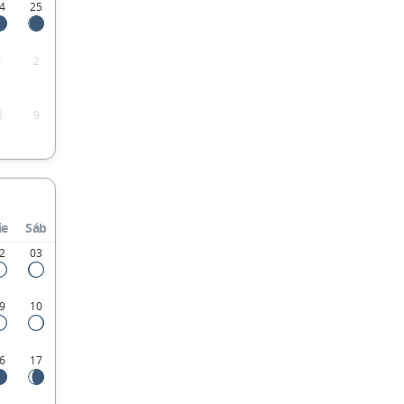
4
25
1
2
8
9
ie
Sáb
2
03
9
10
6
17