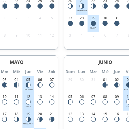
22
23
24
25
26
20
21
22
23
24
2
MENGUANTE
1
2
3
4
5
27
28
29
30
31
NUEVA
8
9
10
11
12
3
4
5
6
7
MAYO
JUNIO
Mar
Mié
Jue
Vie
Sáb
Dom
Lun
Mar
Mié
Jue
V
03
04
05
06
07
29
30
31
01
02
0
CRECIENTE
CREC
10
11
12
13
14
05
06
07
08
09
1
LLENA
LL
17
18
19
20
21
12
13
14
15
16
1
MENGUANTE