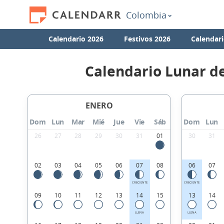
Colombia
Calendario 2026
Festivos 2026
Calendari
Calendario Lunar d
ENERO
Dom
Lun
Mar
Mié
Jue
Vie
Sáb
Dom
Lun
26
27
28
29
30
31
01
30
31
02
03
04
05
06
07
08
06
07
CRECIENTE
CRECIENTE
09
10
11
12
13
14
15
13
14
LLENA
LLENA