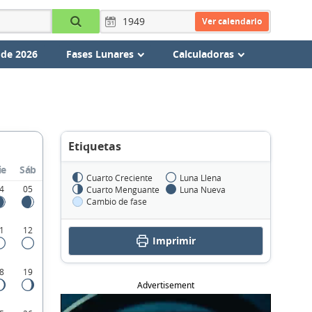
Ver calendario
 de 2026
Fases Lunares
Calculadoras
Etiquetas
ie
Sáb
Cuarto Creciente
Luna Llena
4
05
Cuarto Menguante
Luna Nueva
Cambio de fase
1
12
Imprimir
8
19
Advertisement