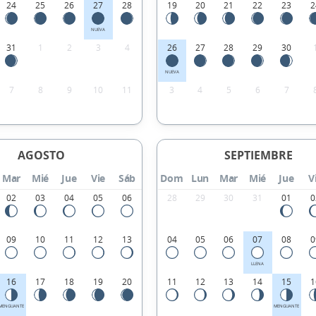
24
25
26
27
28
19
20
21
22
23
2
NUEVA
31
1
2
3
4
26
27
28
29
30
NUEVA
7
8
9
10
11
3
4
5
6
7
AGOSTO
SEPTIEMBRE
Mar
Mié
Jue
Vie
Sáb
Dom
Lun
Mar
Mié
Jue
V
02
03
04
05
06
28
29
30
31
01
0
09
10
11
12
13
04
05
06
07
08
0
LLENA
16
17
18
19
20
11
12
13
14
15
1
MENGUANTE
MENGUANTE