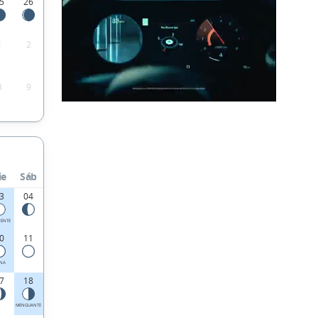
5
26
1
2
8
9
ie
Sáb
3
04
IENTE
0
11
ENA
7
18
MENGUANTE