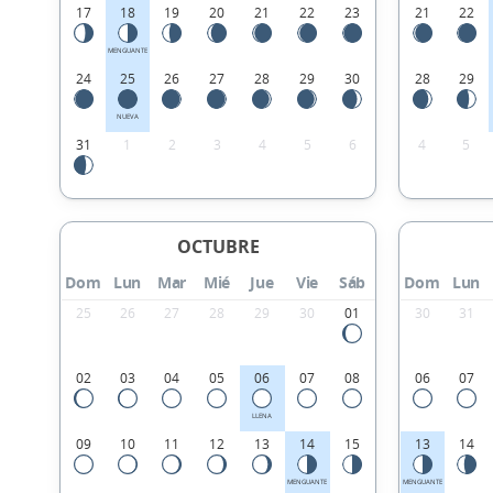
17
18
19
20
21
22
23
21
22
MENGUANTE
24
25
26
27
28
29
30
28
29
NUEVA
31
1
2
3
4
5
6
4
5
OCTUBRE
Dom
Lun
Mar
Mié
Jue
Vie
Sáb
Dom
Lun
25
26
27
28
29
30
01
30
31
02
03
04
05
06
07
08
06
07
LLENA
09
10
11
12
13
14
15
13
14
MENGUANTE
MENGUANTE