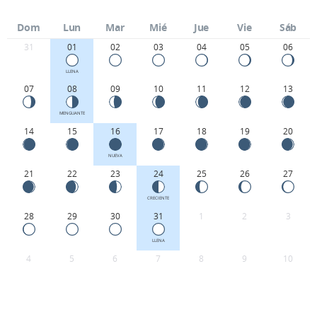
Dom
Lun
Mar
Mié
Jue
Vie
Sáb
31
01
02
03
04
05
06
LLENA
07
08
09
10
11
12
13
MENGUANTE
14
15
16
17
18
19
20
NUEVA
21
22
23
24
25
26
27
CRECIENTE
28
29
30
31
1
2
3
LLENA
4
5
6
7
8
9
10