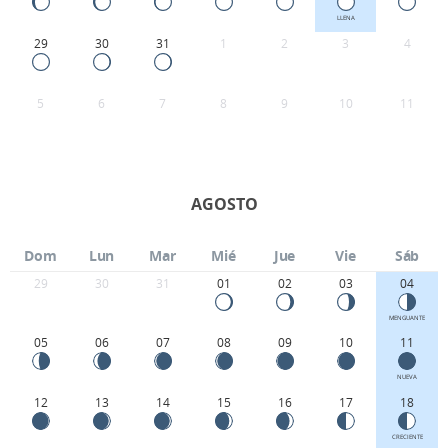
LLENA
29
30
31
1
2
3
4
5
6
7
8
9
10
11
AGOSTO
Dom
Lun
Mar
Mié
Jue
Vie
Sáb
29
30
31
01
02
03
04
MENGUANTE
05
06
07
08
09
10
11
NUEVA
12
13
14
15
16
17
18
CRECIENTE