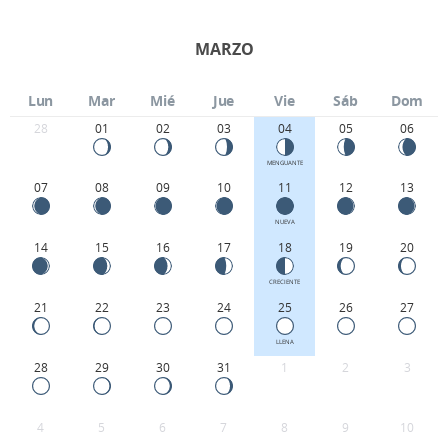
MARZO
Lun
Mar
Mié
Jue
Vie
Sáb
Dom
28
01
02
03
04
05
06
MENGUANTE
07
08
09
10
11
12
13
NUEVA
14
15
16
17
18
19
20
CRECIENTE
21
22
23
24
25
26
27
LLENA
28
29
30
31
1
2
3
4
5
6
7
8
9
10