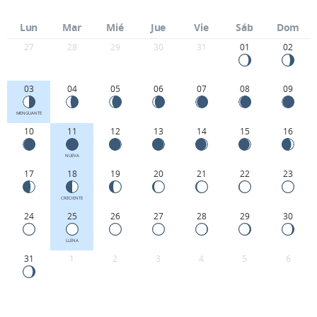
Lun
Mar
Mié
Jue
Vie
Sáb
Dom
27
28
29
30
31
01
02
03
04
05
06
07
08
09
MENGUANTE
10
11
12
13
14
15
16
NUEVA
17
18
19
20
21
22
23
CRECIENTE
24
25
26
27
28
29
30
LLENA
31
1
2
3
4
5
6