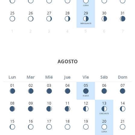
LLENA
25
26
27
28
29
30
31
MENGUANTE
1
2
3
4
5
6
7
AGOSTO
Lun
Mar
Mié
Jue
Vie
Sáb
Dom
01
02
03
04
05
06
07
NUEVA
08
09
10
11
12
13
14
CRECIENTE
15
16
17
18
19
20
21
LLENA