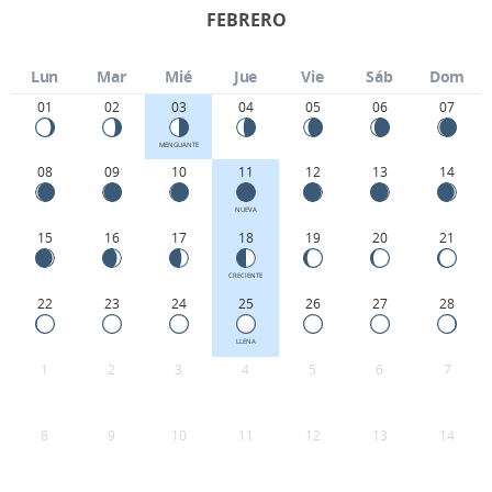
FEBRERO
Lun
Mar
Mié
Jue
Vie
Sáb
Dom
01
02
03
04
05
06
07
MENGUANTE
08
09
10
11
12
13
14
NUEVA
15
16
17
18
19
20
21
CRECIENTE
22
23
24
25
26
27
28
LLENA
1
2
3
4
5
6
7
8
9
10
11
12
13
14