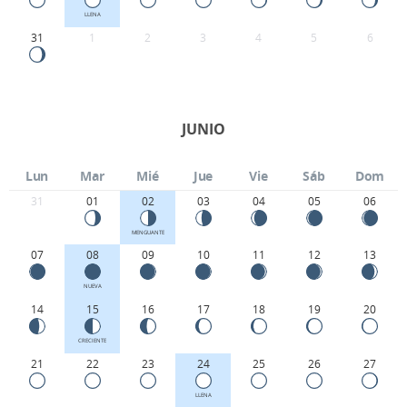
LLENA
31
1
2
3
4
5
6
JUNIO
Lun
Mar
Mié
Jue
Vie
Sáb
Dom
31
01
02
03
04
05
06
MENGUANTE
07
08
09
10
11
12
13
NUEVA
14
15
16
17
18
19
20
CRECIENTE
21
22
23
24
25
26
27
LLENA