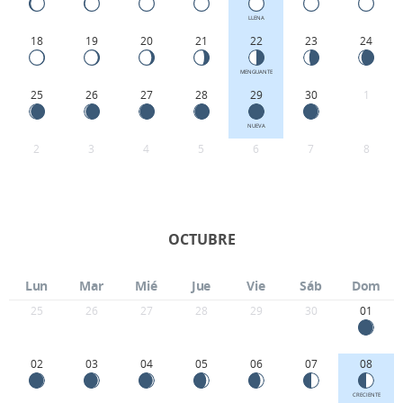
LLENA
18
19
20
21
22
23
24
MENGUANTE
25
26
27
28
29
30
1
NUEVA
2
3
4
5
6
7
8
OCTUBRE
Lun
Mar
Mié
Jue
Vie
Sáb
Dom
25
26
27
28
29
30
01
02
03
04
05
06
07
08
CRECIENTE