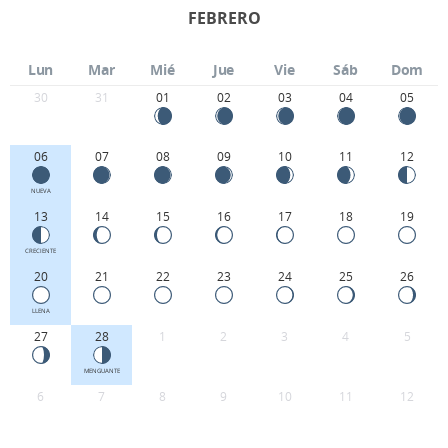
FEBRERO
Lun
Mar
Mié
Jue
Vie
Sáb
Dom
30
31
01
02
03
04
05
06
07
08
09
10
11
12
NUEVA
13
14
15
16
17
18
19
CRECIENTE
20
21
22
23
24
25
26
LLENA
27
28
1
2
3
4
5
MENGUANTE
6
7
8
9
10
11
12