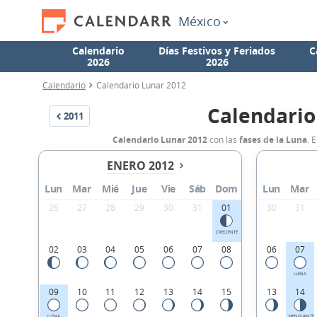
México
Calendario
Días Festivos y Feriados
C
2026
2026
Calendario
Calendario Lunar 2012
Calendario
2011
Calendario Lunar 2012
con las
fases de la Luna
. 
ENERO 2012
Lun
Mar
Mié
Jue
Vie
Sáb
Dom
Lun
Mar
26
27
28
29
30
31
01
30
31
CRECIENTE
02
03
04
05
06
07
08
06
07
LLENA
09
10
11
12
13
14
15
13
14
LLENA
MENGUANTE