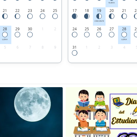
NUEVA
21
22
23
24
25
17
18
19
20
21
2
CRECIENTE
28
29
30
1
2
24
25
26
27
28
2
LLENA
LLENA
5
6
7
8
9
31
1
2
3
4