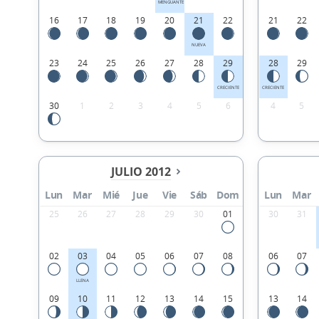
MENGUANTE
16
17
18
19
20
21
22
21
22
NUEVA
23
24
25
26
27
28
29
28
29
CRECIENTE
CRECIENTE
30
1
2
3
4
5
6
4
5
JULIO 2012
Lun
Mar
Mié
Jue
Vie
Sáb
Dom
Lun
Mar
25
26
27
28
29
30
01
30
31
02
03
04
05
06
07
08
06
07
LLENA
09
10
11
12
13
14
15
13
14