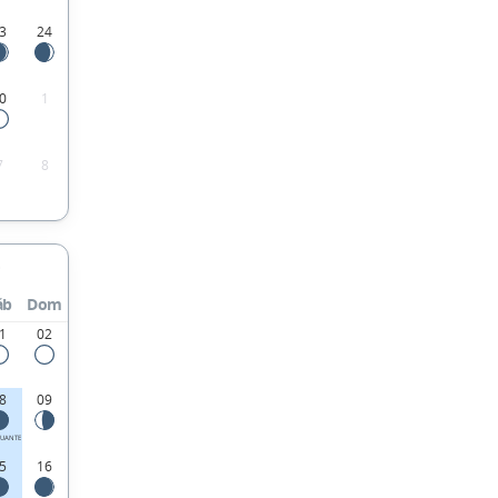
3
24
0
1
7
8
áb
Dom
1
02
8
09
UANTE
5
16