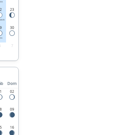
EVA
2
23
IENTE
9
30
ENA
6
7
áb
Dom
1
02
8
09
5
16