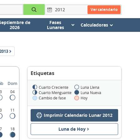
Ver calendario
Septiembre de
Fases
Calculadoras
2026
Lunares
2013
Etiquetas
áb
Dom
Cuarto Creciente
Luna Llena
3
04
Cuarto Menguante
Luna Nueva
Cambio de fase
Hoy
0
11
Imprimir Calendario Lunar 2012
Luna de Hoy
7
18