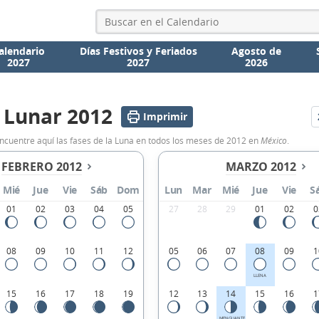
alendario
Días Festivos y Feriados
Agosto de
2027
2027
2026
 Lunar 2012
Imprimir
Encuentre aquí las fases de la Luna en todos los meses de 2012 en
México
.
FEBRERO 2012
MARZO 2012
Mié
Jue
Vie
Sáb
Dom
Lun
Mar
Mié
Jue
Vie
S
01
02
03
04
05
27
28
29
01
02
0
08
09
10
11
12
05
06
07
08
09
1
LLENA
15
16
17
18
19
12
13
14
15
16
1
MENGUANTE