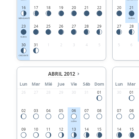
16
17
18
19
20
21
22
20
21
MENGUANTE
NUEVA
23
24
25
26
27
28
29
27
28
NUEVA
30
31
1
2
3
4
5
5
6
CRECIENTE
ABRIL 2012
Lun
Mar
Mié
Jue
Vie
Sáb
Dom
Lun
Mar
26
27
28
29
30
31
01
30
01
02
03
04
05
06
07
08
07
08
LLENA
09
10
11
12
13
14
15
14
15