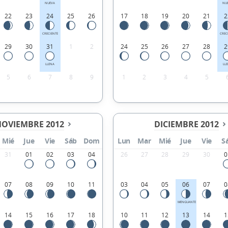
NUEVA
NU
22
23
24
25
26
17
18
19
20
21
2
CRECIENTE
CREC
29
30
31
1
2
24
25
26
27
28
2
LLENA
LL
5
6
7
8
9
1
2
3
4
5
OVIEMBRE 2012
DICIEMBRE 2012
Mié
Jue
Vie
Sáb
Dom
Lun
Mar
Mié
Jue
Vie
S
31
01
02
03
04
26
27
28
29
30
0
07
08
09
10
11
03
04
05
06
07
0
MENGUANTE
14
15
16
17
18
10
11
12
13
14
1