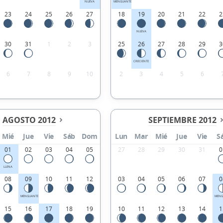
NUEVA
MENGUANTE
23
24
25
26
27
18
19
20
21
22
2
NUEVA
30
31
1
2
3
25
26
27
28
29
3
CRECIENTE
6
7
8
9
10
2
3
4
5
6
AGOSTO 2012
SEPTIEMBRE 2012
Mié
Jue
Vie
Sáb
Dom
Lun
Mar
Mié
Jue
Vie
S
01
02
03
04
05
27
28
29
30
31
0
LLENA
08
09
10
11
12
03
04
05
06
07
0
MENGUANTE
MENG
15
16
17
18
19
10
11
12
13
14
1