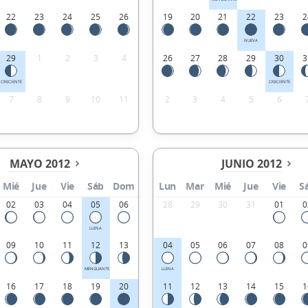
22
23
24
25
26
19
20
21
22
23
2
NUEVA
29
1
2
3
4
26
27
28
29
30
3
CRECIENTE
CRECIENTE
7
8
9
10
11
2
3
4
5
6
MAYO 2012
JUNIO 2012
Mié
Jue
Vie
Sáb
Dom
Lun
Mar
Mié
Jue
Vie
S
02
03
04
05
06
28
29
30
31
01
0
LLENA
09
10
11
12
13
04
05
06
07
08
0
MENGUANTE
LLENA
16
17
18
19
20
11
12
13
14
15
1