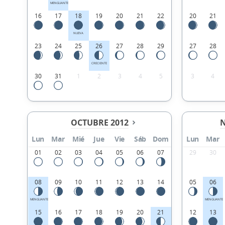
MENGUANTE
16
17
18
19
20
21
22
20
21
NUEVA
23
24
25
26
27
28
29
27
28
CRECIENTE
30
31
1
2
3
4
5
3
4
OCTUBRE 2012
N
Lun
Mar
Mié
Jue
Vie
Sáb
Dom
Lun
Mar
01
02
03
04
05
06
07
29
30
08
09
10
11
12
13
14
05
06
MENGUANTE
MENGUANTE
15
16
17
18
19
20
21
12
13