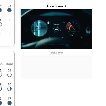
4
25
Advertisement
1
1
7
8
áb
Dom
2
03
9
10
6
17