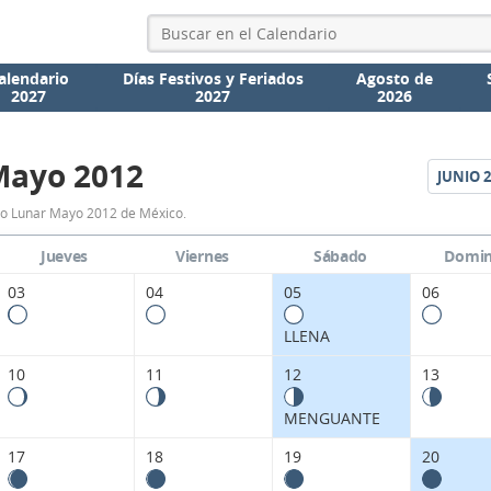
alendario
Días Festivos y Feriados
Agosto de
2027
2027
2026
Mayo 2012
JUNIO
2
Calendario
io Lunar Mayo 2012 de México.
Lunar
Jueves
Viernes
Sábado
Domi
Mayo
03
04
05
06
2012
LLENA
de
10
11
12
13
México.
MENGUANTE
17
18
19
20