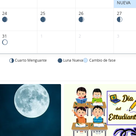
NUEVA
24
25
26
27
31
1
2
3
Cuarto Menguante
Luna Nueva
Cambio de fase