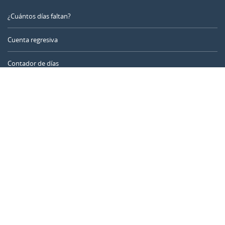
¿Cuántos días faltan?
Cuenta regresiva
Contador de días
Calculadora de tiempo
Día del año
Calculadora de edad
Temporizador online
CALENDARR.COM
Sobre nosotros