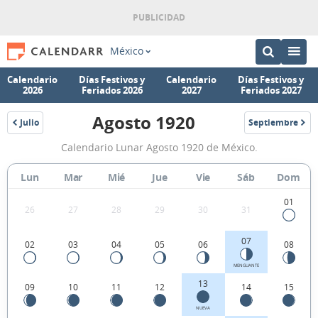
México
Calendario
Días Festivos y
Calendario
Días Festivos y
2026
Feriados 2026
2027
Feriados 2027
Agosto 1920
Julio
Septiembre
1920
1920
Calendario
Calendario Lunar Agosto 1920 de México.
Lunar
Agosto
Lun
Mar
Mié
Jue
Vie
Sáb
Dom
1920
01
26
27
28
29
30
31
de
México.
07
02
03
04
05
06
08
MENGUANTE
13
09
10
11
12
14
15
NUEVA