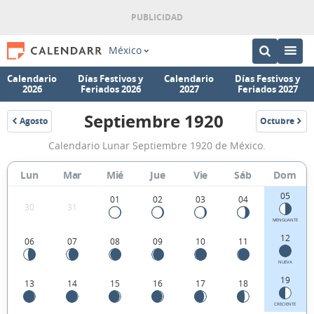
México
Calendario
Días Festivos y
Calendario
Días Festivos y
2026
Feriados 2026
2027
Feriados 2027
Septiembre 1920
Agosto
Octubre
1920
1920
Calendario
Calendario Lunar Septiembre 1920 de México.
Lunar
Septiembre
Lun
Mar
Mié
Jue
Vie
Sáb
Dom
1920
05
01
02
03
04
30
31
de
MENGUANTE
México.
12
06
07
08
09
10
11
NUEVA
19
13
14
15
16
17
18
CRECIENTE