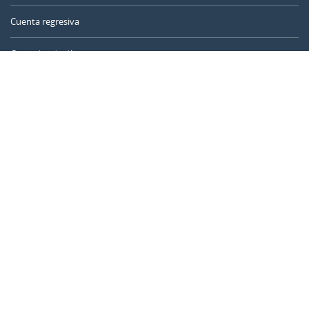
Cuenta regresiva
Contador de días
Calculadora de tiempo
Día del año
Calculadora de edad
Temporizador online
CALENDARR.COM
Sobre nosotros
Privacidad