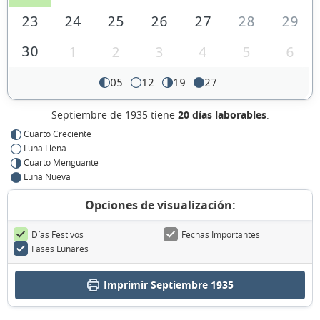
23
24
25
26
27
28
29
30
1
2
3
4
5
6
05
12
19
27
Septiembre de 1935 tiene
20 días laborables
.
Cuarto Creciente
Luna Llena
Cuarto Menguante
Luna Nueva
Opciones de visualización:
Días Festivos
Fechas Importantes
Fases Lunares
Imprimir Septiembre 1935