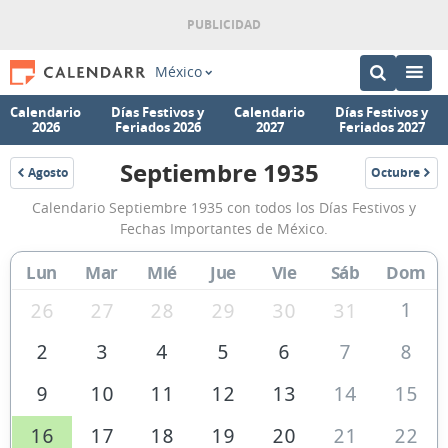
México
Calendario
Días Festivos y
Calendario
Días Festivos y
2026
Feriados 2026
2027
Feriados 2027
Septiembre 1935
Agosto
Octubre
1935
1935
Calendario
Calendario Septiembre 1935 con todos los Días Festivos y
Septiembre
Fechas Importantes de México.
1935
Lun
Mar
Mié
Jue
Vie
Sáb
Dom
de
México
1
26
27
28
29
30
31
2
3
4
5
6
7
8
9
10
11
12
13
14
15
16
17
18
19
20
21
22