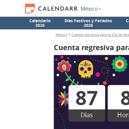
México
Calendario
Días Festivos y Feriados
C
2026
2026
México
Cuenta regresiva para el Día de Mu
Cuenta regresiva par
87
Días
Hor