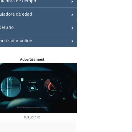
uladora de tiempo
uladora de edad
del año
orizador online
Advertisement