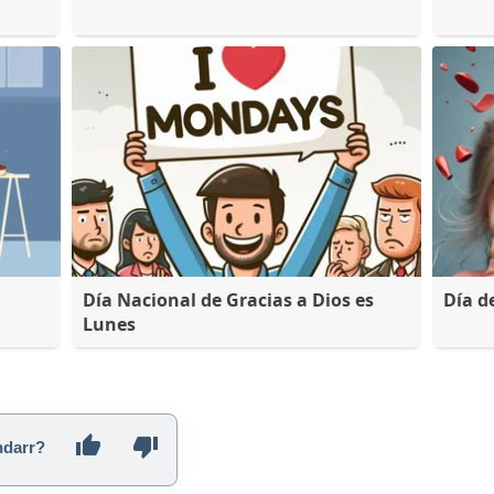
Día Nacional de Gracias a Dios es
Día d
Lunes
ndarr?