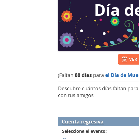
Día d
VER
¡Faltan
88 días
para
el Día de Mue
Descubre cuántos días faltan par
con tus amigos
Cuenta regresiva
Selecciona el evento: