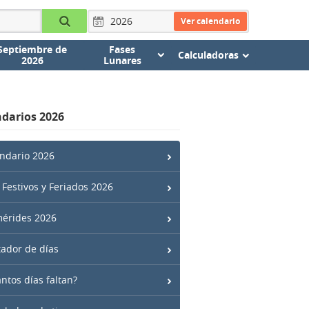
Ver calendario
Septiembre de
Fases
Calculadoras
2026
Lunares
darios 2026
ndario 2026
 Festivos y Feriados 2026
érides 2026
ador de días
ntos días faltan?