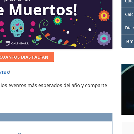
Calc
e Muertos!
Calc
Día 
Temp
 CUÁNTOS DÍAS FALTAN
rtos
!
a los eventos más esperados del año y comparte