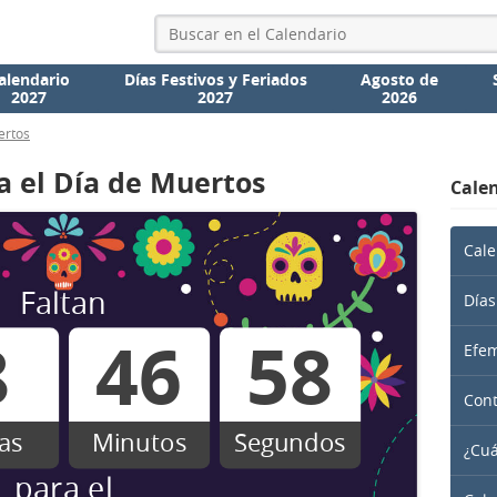
alendario
Días Festivos y Feriados
Agosto de
2027
2027
2026
ertos
a el Día de Muertos
Calen
Cale
Faltan
Días
8
46
58
Efem
Cont
as
Minutos
Segundos
¿Cuá
para el