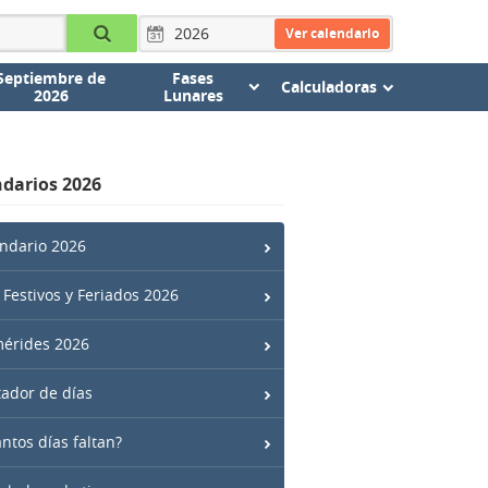
Ver calendario
Septiembre de
Fases
Calculadoras
2026
Lunares
darios 2026
ndario 2026
 Festivos y Feriados 2026
érides 2026
ador de días
ntos días faltan?