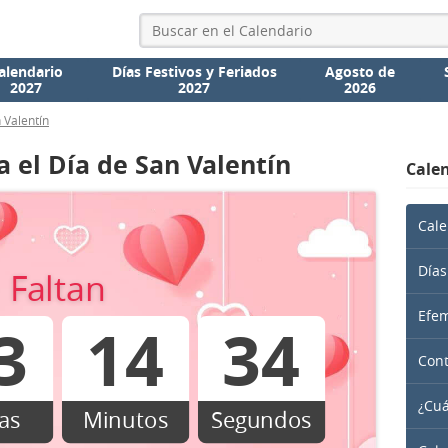
alendario
Días Festivos y Feriados
Agosto de
2027
2027
2026
 Valentín
a el Día de San Valentín
Calen
Cale
Días
Faltan
Efem
3
14
34
Cont
¿Cuá
as
Minutos
Segundos