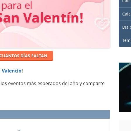
Calc
para el
San Valentín!
Calc
Día 
Temp
 CUÁNTOS DÍAS FALTAN
n Valentín
!
a los eventos más esperados del año y comparte