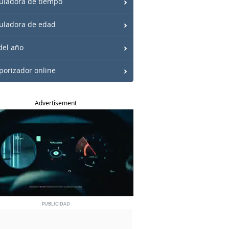
uladora de tiempo
uladora de edad
del año
orizador online
Advertisement