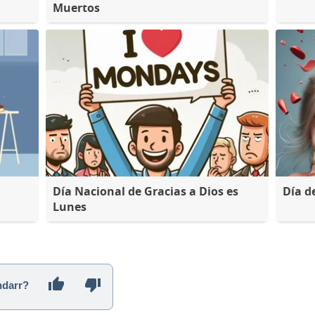
Muertos
Día Nacional de Gracias a Dios es
Día d
Lunes
ndarr?