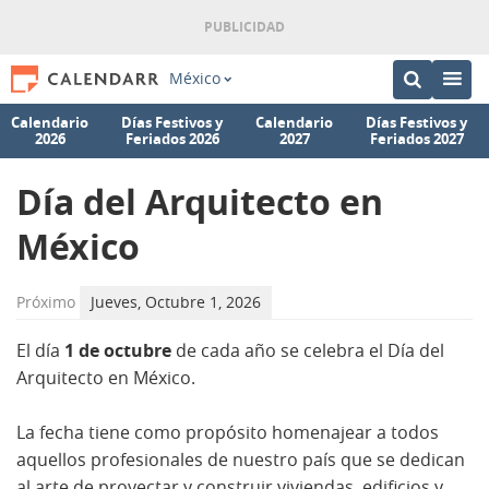
México
Calendario
Días Festivos y
Calendario
Días Festivos y
2026
Feriados 2026
2027
Feriados 2027
Día del Arquitecto en
México
Próximo
Jueves, Octubre 1, 2026
El día
1 de octubre
de cada año se celebra el Día del
Arquitecto en México.
La fecha tiene como propósito homenajear a todos
aquellos profesionales de nuestro país que se dedican
al arte de proyectar y construir viviendas, edificios y