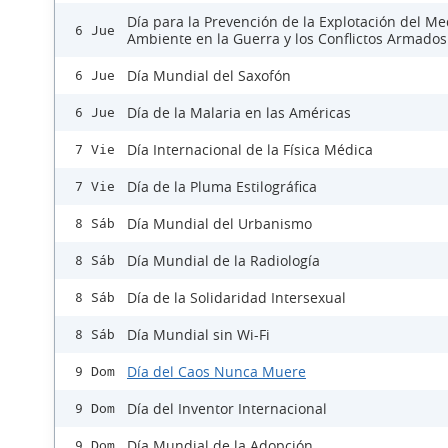
Día para la Prevención de la Explotación del Me
6 Jue
Ambiente en la Guerra y los Conflictos Armados
Día Mundial del Saxofón
6 Jue
Día de la Malaria en las Américas
6 Jue
Día Internacional de la Física Médica
7 Vie
Día de la Pluma Estilográfica
7 Vie
Día Mundial del Urbanismo
8 Sáb
Día Mundial de la Radiología
8 Sáb
Día de la Solidaridad Intersexual
8 Sáb
Día Mundial sin Wi-Fi
8 Sáb
Día del Caos Nunca Muere
9 Dom
Día del Inventor Internacional
9 Dom
Día Mundial de la Adopción
9 Dom