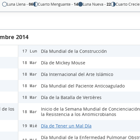
Luna Llena -
06
Cuarto Menguante -
14
Luna Nueva -
22
Cuarto Crecie
embre 2014
Día Mundial de la Construcción
17 Lun
Día de Mickey Mouse
18 Mar
Día Internacional del Arte Islámico
18 Mar
Día Mundial del Paciente Anticoagulado
18 Mar
Día de la Batalla de Vertières
18 Mar
 de los
Inicio de la Semana Mundial de Concienciación
18 Mar
la Resistencia a los Antimicrobianos
Día de Tener un Mal Día
19 Mié
Día Mundial de la Enfermedad Pulmonar Obstr