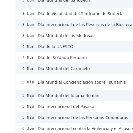
Día Mundial del Sandwich
3 Lun
Día de Visibilidad del Síndrome de Sudeck
3 Lun
Día Internacional de las Reservas de la Biosfera
3 Lun
Día Mundial de las Medusas
3 Lun
Día de la UNESCO
4 Mar
Día del Soldado Peruano
4 Mar
Día Mundial del Caramelo
4 Mar
Día Mundial Concienciación sobre Tsunamis
5 Mié
Día Mundial del Idioma Romaní
5 Mié
Día Internacional del Payaso
5 Mié
Día Internacional de las Personas Cuidadoras
5 Mié
Día Internacional contra la Violencia y el Acoso 
6 Jue