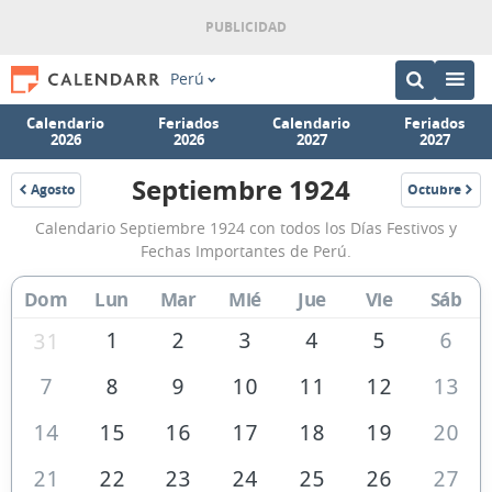
Perú
Calendario
Feriados
Calendario
Feriados
2026
2026
2027
2027
Septiembre 1924
Agosto
Octubre
1924
1924
Calendario
Calendario Septiembre 1924 con todos los Días Festivos y
Septiembre
Fechas Importantes de Perú.
1924
Dom
Lun
Mar
Mié
Jue
Vie
Sáb
de
Perú
1
2
3
4
5
6
31
7
8
9
10
11
12
13
14
15
16
17
18
19
20
21
22
23
24
25
26
27