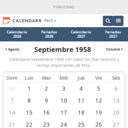
Perú
Calendario
Feriados
Calendario
Feriados
2026
2026
2027
2027
Septiembre 1958
Agosto
Octubre
1958
1958
Calendario
Calendario Septiembre 1958 con todos los Días Festivos y
Septiembre
Fechas Importantes de Perú.
1958
Dom
Lun
Mar
Mié
Jue
Vie
Sáb
de
Perú
1
2
3
4
5
6
31
7
8
9
10
11
12
13
14
15
16
17
18
19
20
21
22
23
24
25
26
27