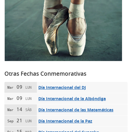
Otras Fechas Conmemorativas
09
Día Internacional del DJ
Mar
LUN
09
Día Internacional de la Albóndiga
Mar
LUN
14
Día Internacional de las Matemáticas
Mar
SÁB
21
Día Internacional de la Paz
Sep
LUN
15