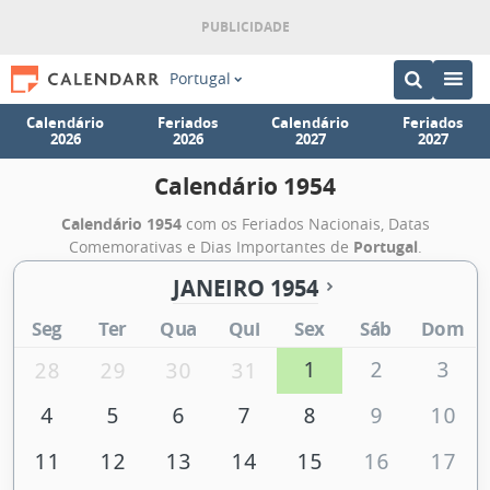
Portugal
Calendário
Feriados
Calendário
Feriados
2026
2026
2027
2027
Calendário 1954
Calendário 1954
com os Feriados Nacionais, Datas
Comemorativas e Dias Importantes de
Portugal
.
JANEIRO 1954
Seg
Ter
Qua
Qui
Sex
Sáb
Dom
1
2
3
28
29
30
31
4
5
6
7
8
9
10
11
12
13
14
15
16
17