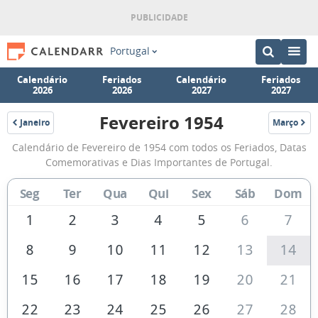
Portugal
Calendário
Feriados
Calendário
Feriados
2026
2026
2027
2027
Fevereiro 1954
Janeiro
Março
1954
1954
Calendário
Calendário de Fevereiro de 1954 com todos os Feriados, Datas
de
Comemorativas e Dias Importantes de Portugal.
Fevereiro
Seg
Ter
Qua
Qui
Sex
Sáb
Dom
de
1954
1
2
3
4
5
6
7
8
9
10
11
12
13
14
15
16
17
18
19
20
21
22
23
24
25
26
27
28