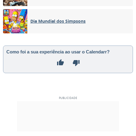
04
05
06
07
08
09
10
Dia Mundial dos Simpsons
NOVA
11
12
13
14
15
16
17
CRESCENTE
18
19
20
21
22
23
24
Como foi a sua experiência ao usar o Calendarr?
CHEIA
25
26
27
28
29
30
1
MINGUANTE
2
3
4
5
6
7
8
MAIO 1921
Seg
Ter
Qua
Qui
Sex
Sáb
Dom
25
26
27
28
29
30
01