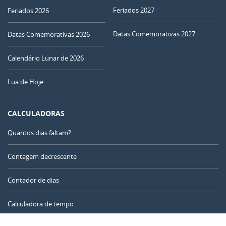
27
28
29
30
01
02
03
Feriados 2027
Feriados 2026
04
05
06
07
08
09
10
Datas Comemorativas 2027
Datas Comemorativas 2026
NOVA
Calendário Lunar de 2026
11
12
13
14
15
16
17
Lua de Hoje
CRESCENTE
18
19
20
21
22
23
24
CHEIA
CALCULADORAS
25
26
27
28
29
30
31
Quantos dias faltam?
MINGUANTE
1
2
3
4
5
6
7
Contagem decrescente
Contador de dias
AGOSTO 1921
Calculadora de tempo
Seg
Ter
Qua
Qui
Sex
Sáb
Dom