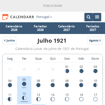
Portugal
Calendário
Feriados
Calendário
Feriados
2026
2026
2027
2027
Julho 1921
Junho
Agosto
1921
1921
Fases
Calendário Lunar de Julho de 1921 de Portugal.
da
Lua
Seg
Ter
Qua
Qui
Sex
Sáb
Dom
de
01
02
03
27
28
29
30
Julho
1921
05
04
06
07
08
09
10
NOVA
12
11
13
14
15
16
17
CRESCENTE