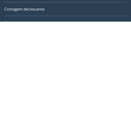
Contagem decrescente
Contador de dias
Calculadora de tempo
Dia do ano
Calculadora de idade
Temporizador online
CALENDARR.COM
Sobre nós
Privacidade