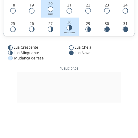
20
18
19
21
22
23
24
CHEIA
28
25
26
27
29
30
31
MINGUANTE
Lua Crescente
Lua Cheia
Lua Minguante
Lua Nova
Mudança de fase