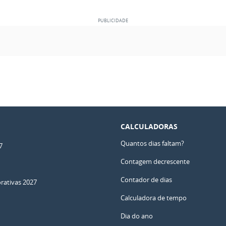
CALCULADORAS
Quantos dias faltam?
7
Contagem decrescente
Contador de dias
ativas 2027
Calculadora de tempo
Dia do ano