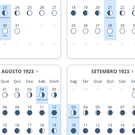
23
24
25
26
27
18
19
20
21
22
2
CRESCENTE
CRESCENTE
30
31
1
2
3
25
26
27
28
29
3
CHEIA
CHEIA
6
7
8
9
10
2
3
4
5
6
AGOSTO 1923
SETEMBRO 1923
Qua
Qui
Sex
Sáb
Dom
Seg
Ter
Qua
Qui
Sex
S
01
02
03
04
05
27
28
29
30
31
0
MINGUANTE
08
09
10
11
12
03
04
05
06
07
0
NOVA
MINGUANTE
15
16
17
18
19
10
11
12
13
14
1