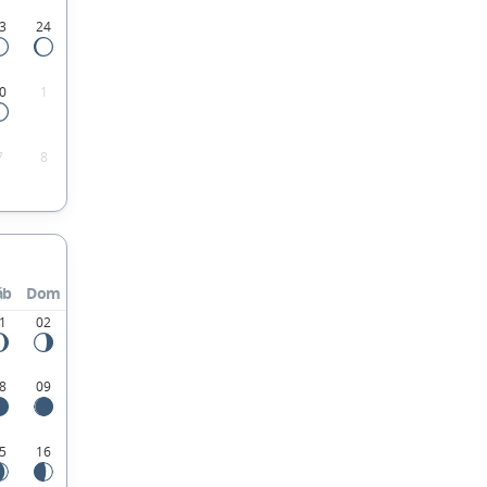
3
24
0
1
7
8
áb
Dom
1
02
8
09
5
16