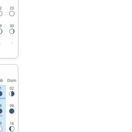
2
23
9
30
6
7
áb
Dom
1
02
UANTE
8
09
VA
5
16