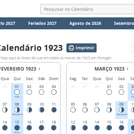
io 2027
Feriados 2027
Agosto de 2026
Setembro
Calendário 1923
Imprimir
. Veja aqui as fases da Lua em todos os meses de 1923 em
Portugal
.
FEVEREIRO 1923
MARÇO 1923
Qua
Qui
Sex
Sáb
Dom
Seg
Ter
Qua
Qui
Sex
S
31
01
02
03
04
26
27
28
01
02
0
CHEIA
CH
07
08
09
10
11
05
06
07
08
09
1
MINGUANTE
MINGUANTE
14
15
16
17
18
12
13
14
15
16
1
NOVA
NO