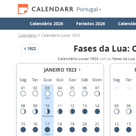
Portugal
Calendário 2026
Feriados 2026
Calendár
Calendário
Calendário Lunar 1923
Fases da Lua: 
1922
Calendário Lunar 1923
com as
fases da Lua
JANEIRO 1923
Seg
Ter
Qua
Qui
Sex
Sáb
Dom
Seg
Ter
01
02
03
04
05
06
07
29
30
CHEIA
08
09
10
11
12
13
14
05
06
MINGUANTE
15
16
17
18
19
20
21
12
13
NOVA