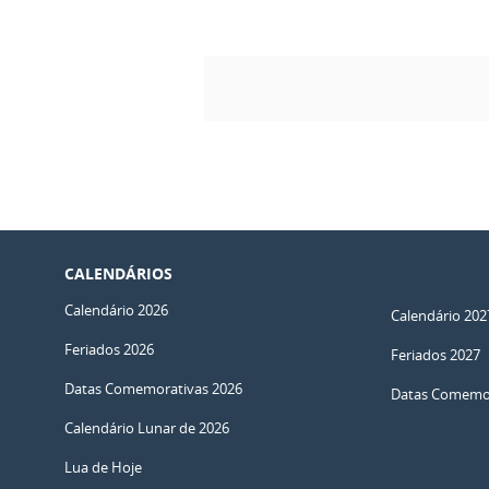
CALENDÁRIOS
Calendário 2026
Calendário 202
Feriados 2026
Feriados 2027
Datas Comemorativas 2026
Datas Comemor
Calendário Lunar de 2026
Lua de Hoje