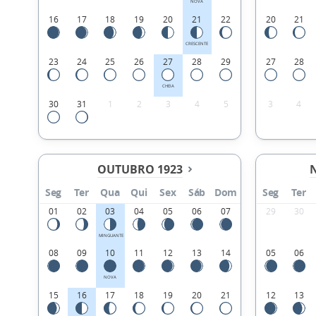
NOVA
16
17
18
19
20
21
22
20
21
CRESCENTE
23
24
25
26
27
28
29
27
28
CHEIA
30
31
1
2
3
4
5
3
4
OUTUBRO 1923
Seg
Ter
Qua
Qui
Sex
Sáb
Dom
Seg
Ter
01
02
03
04
05
06
07
29
30
MINGUANTE
08
09
10
11
12
13
14
05
06
NOVA
15
16
17
18
19
20
21
12
13