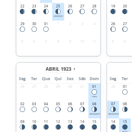
22
23
24
25
26
27
28
19
20
CRESCENTE
29
30
31
1
2
3
4
26
27
5
6
7
8
9
10
11
5
6
ABRIL 1923
Seg
Ter
Qua
Qui
Sex
Sáb
Dom
Seg
Ter
26
27
28
29
30
31
01
30
01
CHEIA
02
03
04
05
06
07
08
07
08
MINGUANTE
MINGUANTE
09
10
11
12
13
14
15
14
15
NOVA