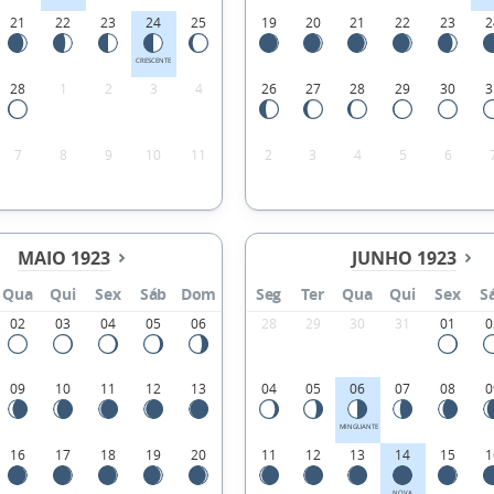
21
22
23
24
25
19
20
21
22
23
2
CRESCENTE
28
1
2
3
4
26
27
28
29
30
3
7
8
9
10
11
2
3
4
5
6
MAIO 1923
JUNHO 1923
Qua
Qui
Sex
Sáb
Dom
Seg
Ter
Qua
Qui
Sex
S
02
03
04
05
06
28
29
30
31
01
0
09
10
11
12
13
04
05
06
07
08
0
MINGUANTE
16
17
18
19
20
11
12
13
14
15
1
NOVA