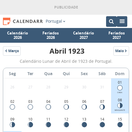
Portugal
Calendário
Feriados
Calendário
Feriados
2026
2026
2027
2027
Abril 1923
Março
Maio
1923
1923
Fases
Calendário Lunar de Abril de 1923 de Portugal.
da
Lua
Seg
Ter
Qua
Qui
Sex
Sáb
Dom
de
01
26
27
28
29
30
31
Abril
CHEIA
1923
08
02
03
04
05
06
07
MINGUANTE
09
10
11
12
13
14
15