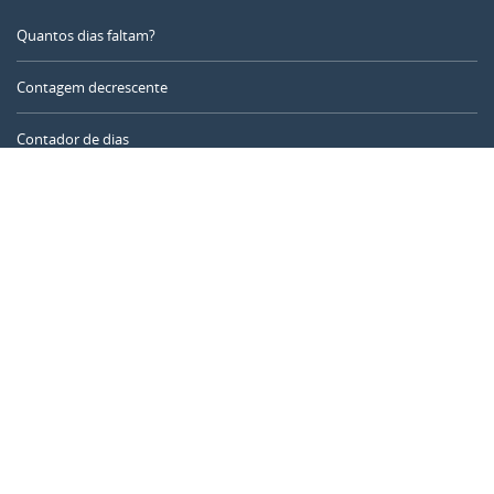
Quantos dias faltam?
Contagem decrescente
Contador de dias
Calculadora de tempo
Dia do ano
Calculadora de idade
Temporizador online
CALENDARR.COM
Sobre nós