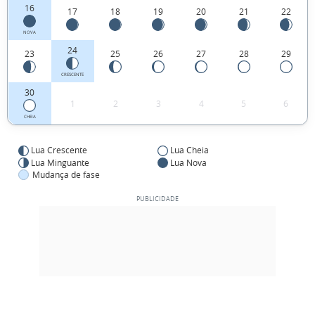
16
17
18
19
20
21
22
NOVA
24
23
25
26
27
28
29
CRESCENTE
30
1
2
3
4
5
6
CHEIA
Lua Crescente
Lua Cheia
Lua Minguante
Lua Nova
Mudança de fase