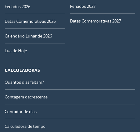
29
30
01
02
03
04
05
Feriados 2027
Feriados 2026
NOVA
06
07
08
09
10
11
12
Datas Comemorativas 2027
Datas Comemorativas 2026
CRESCENTE
Calendário Lunar de 2026
13
14
15
16
17
18
19
Lua de Hoje
CHEIA
20
21
22
23
24
25
26
MINGUANTE
CALCULADORAS
27
28
29
30
31
1
2
Quantos dias faltam?
3
4
5
6
7
8
9
Contagem decrescente
Contador de dias
AGOSTO 2122
Calculadora de tempo
Seg
Ter
Qua
Qui
Sex
Sáb
Dom