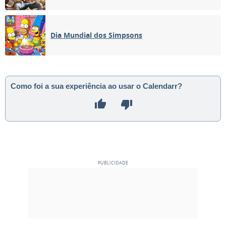
06
07
08
09
10
11
12
Dia Mundial dos Simpsons
NOVA
13
14
15
16
17
18
19
CRESCENTE
20
21
22
23
24
25
26
Como foi a sua experiência ao usar o Calendarr?
CHEIA
27
28
29
30
1
2
3
MINGUANTE
4
5
6
7
8
9
10
MAIO 2122
Seg
Ter
Qua
Qui
Sex
Sáb
Dom
27
28
29
30
01
02
03