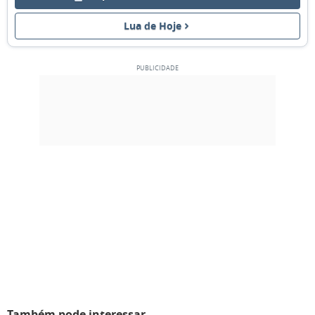
02
03
04
05
06
07
08
Lua de Hoje
NOVA
09
10
11
12
13
14
15
CRESCENTE
16
17
18
19
20
21
22
CHEIA
23
24
25
26
27
28
1
2
3
4
5
6
7
8
MARÇO 2122
Seg
Ter
Qua
Qui
Sex
Sáb
Dom
23
24
25
26
27
28
01
Também pode interessar
MINGUANTE