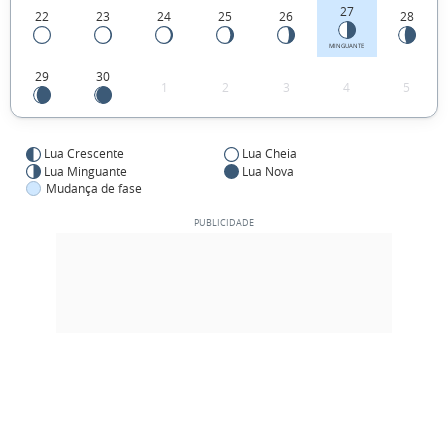
27
22
23
24
25
26
28
MINGUANTE
29
30
1
2
3
4
5
Lua Crescente
Lua Cheia
Lua Minguante
Lua Nova
Mudança de fase