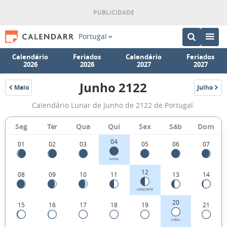
Portugal
Calendário
Feriados
Calendário
Feriados
2026
2026
2027
2027
Junho 2122
Maio
Julho
2122
2122
Fases
Calendário Lunar de Junho de 2122 de Portugal.
da
Lua
Seg
Ter
Qua
Qui
Sex
Sáb
Dom
de
04
01
02
03
05
06
07
Junho
NOVA
2122
12
08
09
10
11
13
14
CRESCENTE
20
15
16
17
18
19
21
CHEIA