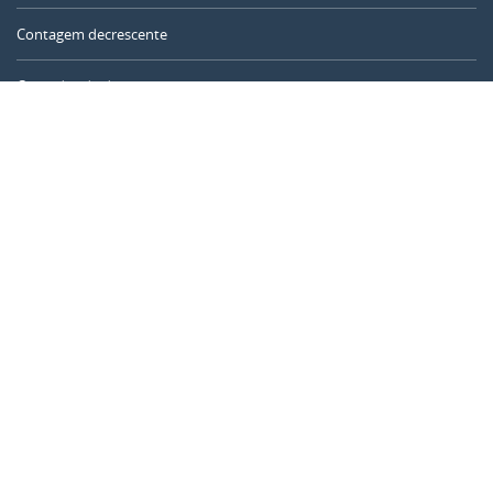
Contagem decrescente
Contador de dias
Calculadora de tempo
Dia do ano
Calculadora de idade
Temporizador online
CALENDARR.COM
Sobre nós
Privacidade