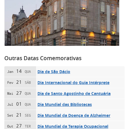
Outras Datas Comemorativas
14
Dia de São Dácio
Jan
QUA
21
Dia Internacional do Guia Intérprete
Fev
SÁB
27
Dia de Santo Agostinho de Cantuária
Mai
QUA
01
Dia Mundial das Bibliotecas
Jul
QUA
21
Dia Mundial da Doença de Alzheimer
Set
SEG
27
Dia Mundial da Terapia Ocupacional
Out
TER