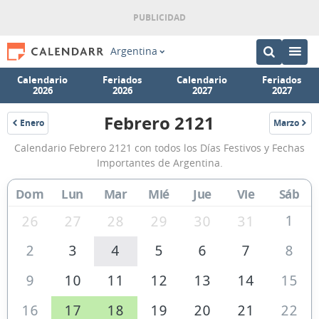
Argentina
Calendario
Feriados
Calendario
Feriados
2026
2026
2027
2027
Febrero 2121
Enero
Marzo
2121
2121
Calendario
Calendario Febrero 2121 con todos los Días Festivos y Fechas
Febrero
Importantes de Argentina.
2121
Dom
Lun
Mar
Mié
Jue
Vie
Sáb
de
Argentina
1
26
27
28
29
30
31
2
3
4
5
6
7
8
9
10
11
12
13
14
15
16
17
18
19
20
21
22