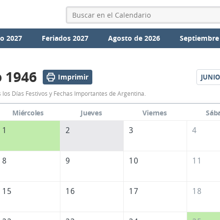
io 2027
Feriados 2027
Agosto de 2026
Septiembre
 1946
Imprimir
JUNIO
Calendario
los Días Festivos y Fechas Importantes de Argentina.
Mayo
Miércoles
Jueves
Viernes
Sáb
1946
1
2
3
4
de
Argentina
8
9
10
11
15
16
17
18