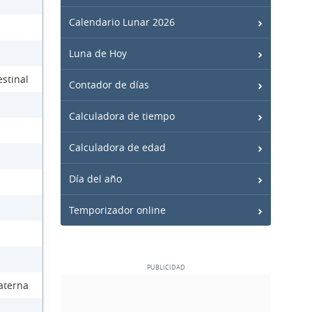
Calendario Lunar 2026
Luna de Hoy
stinal
Contador de días
Calculadora de tiempo
Calculadora de edad
Día del año
Temporizador online
aterna