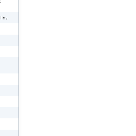
s
lins