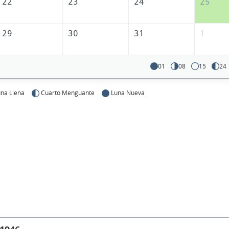
22
23
24
25
29
30
31
1
01
08
15
24
na Llena
Cuarto Menguante
Luna Nueva