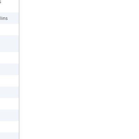
s
lins