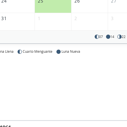
24
25
26
27
31
1
2
3
07
14
22
na Llena
Cuarto Menguante
Luna Nueva