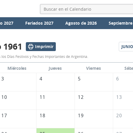
io 2027
Feriados 2027
Agosto de 2026
Septiembre
 1961
Imprimir
JUNIO
Calendario
los Días Festivos y Fechas Importantes de Argentina.
Mayo
Miércoles
Jueves
Viernes
Sáb
1961
3
4
5
6
de
Argentina
10
11
12
13
17
18
19
20