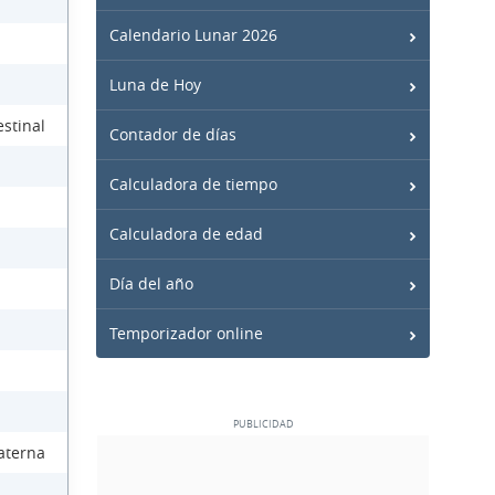
Calendario Lunar 2026
Luna de Hoy
stinal
Contador de días
Calculadora de tiempo
Calculadora de edad
Día del año
Temporizador online
aterna